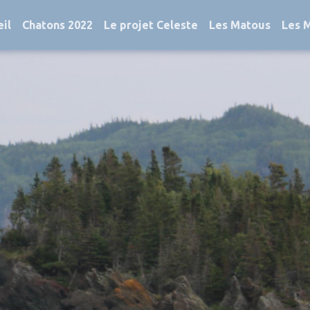
il
Chatons 2022
Le projet Celeste
Les Matous
Les 