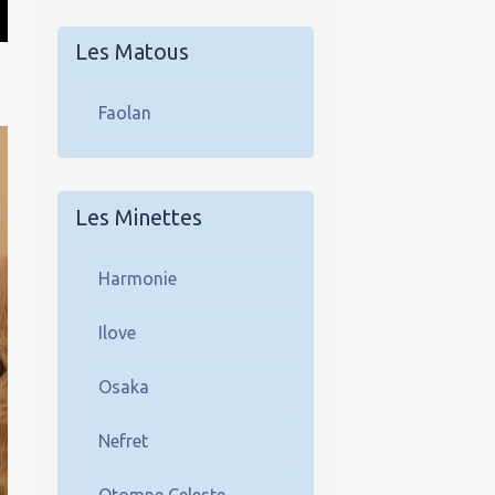
Les Matous
Faolan
Les Minettes
Harmonie
Ilove
Osaka
Nefret
Otomne Celeste